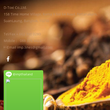
D-Toxi Co.,Ltd.
158 Time Home Village, Rama 9 Soi 64 Road, Pattanakarn,
SuanLaung, Bangkok, 10250
Tel/Fax + 662 300 0280
Mobile : 088 376 4422
Email imp.lines@gmail.com
@impthailand